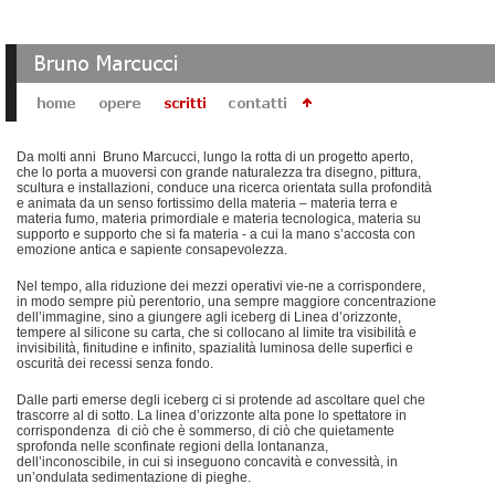
Da molti anni Bruno Marcucci, lungo la rotta di un progetto aperto,
che lo porta a muoversi con grande naturalezza tra disegno, pittura,
scultura e installazioni, conduce una ricerca orientata sulla profondità
e animata da un senso fortissimo della materia – materia terra e
materia fumo, materia primordiale e materia tecnologica, materia su
supporto e supporto che si fa materia - a cui la mano s’accosta con
emozione antica e sapiente consapevolezza.
Nel tempo, alla riduzione dei mezzi operativi vie-ne a corrispondere,
in modo sempre più perentorio, una sempre maggiore concentrazione
dell’immagine, sino a giungere agli iceberg di Linea d’orizzonte,
tempere al silicone su carta, che si collocano al limite tra visibilità e
invisibilità, finitudine e infinito, spazialità luminosa delle superfici e
oscurità dei recessi senza fondo.
Dalle parti emerse degli iceberg ci si protende ad ascoltare quel che
trascorre al di sotto. La linea d’orizzonte alta pone lo spettatore in
corrispondenza di ciò che è sommerso, di ciò che quietamente
sprofonda nelle sconfinate regioni della lontananza,
dell’inconoscibile, in cui si inseguono concavità e convessità, in
un’ondulata sedimentazione di pieghe.