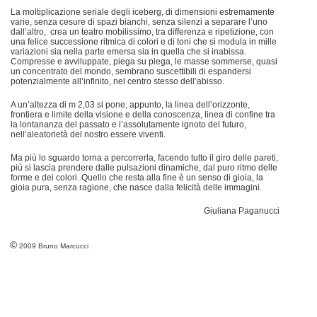
La moltiplicazione seriale degli iceberg, di dimensioni estremamente
varie, senza cesure di spazi bianchi, senza silenzi a separare l’uno
dall’altro, crea un teatro mobilissimo, tra differenza e ripetizione, con
una felice successione ritmica di colori e di toni che si modula in mille
variazioni sia nella parte emersa sia in quella che si inabissa.
Compresse e avviluppate, piega su piega, le masse sommerse, quasi
un concentrato del mondo, sembrano suscettibili di espandersi
potenzialmente all’infinito, nel centro stesso dell’abisso.
A un’altezza di m 2,03 si pone, appunto, la linea dell’orizzonte,
frontiera e limite della visione e della conoscenza, linea di confine tra
la lontananza del passato e l’assolutamente ignoto del futuro,
nell’aleatorietà del nostro essere viventi.
Ma più lo sguardo torna a percorrerla, facendo tutto il giro delle pareti,
più si lascia prendere dalle pulsazioni dinamiche, dal puro ritmo delle
forme e dei colori. Quello che resta alla fine è un senso di gioia, la
gioia pura, senza ragione, che nasce dalla felicità delle immagini.
Giuliana Paganucci
©
2009 Bruno Marcucci