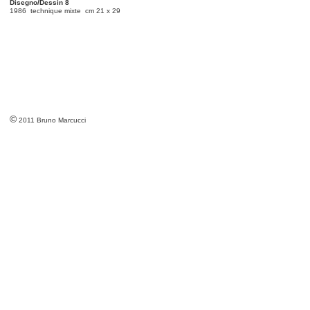
Disegno/Dessin 8
1986 technique mixte cm 21 x 29
©
2011 Bruno Marcucci