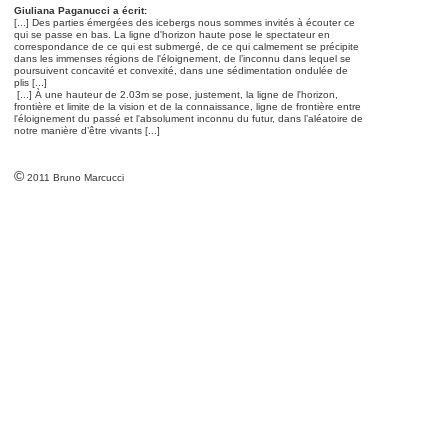
Giuliana Paganucci a écrit:
[...] Des parties émergées des icebergs nous sommes invités à écouter ce
qui se passe en bas. La ligne d'horizon haute pose le spectateur en
correspondance de ce qui est submergé, de ce qui calmement se précipite
dans les immenses régions de l'éloignement, de l’inconnu dans lequel se
poursuivent concavité et convexité, dans une sédimentation ondulée de
plis [...]
[...] À une hauteur de 2.03m se pose, justement, la ligne de l'horizon,
frontière et limite de la vision et de la connaissance, ligne de frontière entre
l'éloignement du passé et l'absolument inconnu du futur, dans l’aléatoire de
notre manière d’être vivants [...]
©
2011 Bruno Marcucci