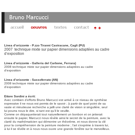
Linea d’orizzonte - P.zzo Tiranni Castracane, Cagli (PU)
2007 technique mixte sur papier dimensions adaptées au cadre
d’exposition
Linea d’orizzonte - Galleria del Carbone, Ferrara)
2008 technique mixte sur papier dimensions adaptées au cadre
d’exposition
Linea d’orizzonte - Sassoferrato (AN)
2008 technique mixte sur papier dimensions adaptées au cadre
d’exposition
Ettore Sordini a écrit:
Avec combien d’efforts Bruno Marcucci est arrivé à ce niveau de synthèse
expressive il ne nous est permis de le savoir ; à partir de quel point de sa
vaste et minutieuse recherche a jailli une clarté de vision si singulière, seul
lui pourra nous le dire, si tant est qu’il le veuille.
Comme on dépaquetterait tout naturellement un bonbon et on jetterait
ensuite le papier, Marcucci nous révèle ainsi le secret de la peinture, avec la
clarté du mathématicien qui démontre un théorème, et nous donne la clé
pour la compréhension de la peinture moderne ; l’art s’exprime à travers lui,
à lui il se révèle et à nous nous ouvre une grande fenêtre sur le merveilleux.